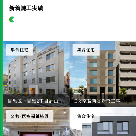
2025.07.05
新着施工実績
夏季特別休業のお知らせ
2025.04.18
GW休暇のお知らせ
2025.02.14
集合住宅
集合住宅
取締役退任のお知らせ
目黒区下目黒2丁目計画
E文京茗荷谷新築工事
公共・医療福祉施設
集合住宅