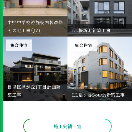
中野中学校跡施設内装改修
その他工事（JV)
LL桜新町新築工事
集合住宅
集合住宅
目黒区緑が丘1丁目計画新
築工事
LL幡ヶ谷South新築工事
施工実績一覧