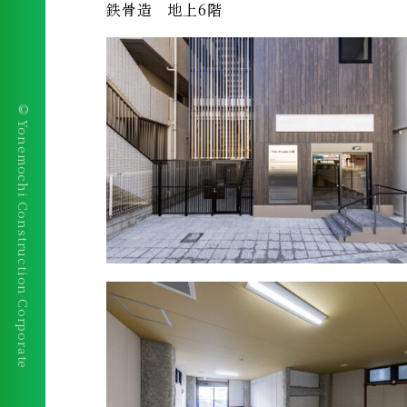
鉄骨造 地上6階
© Yonemochi Construction Corporate