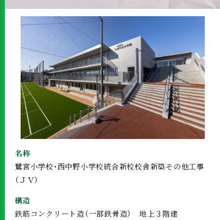
名称
鷺宮小学校・西中野小学校統合新校校舎新築その他工事
（ＪＶ）
構造
鉄筋コンクリート造（一部鉄骨造） 地上３階建