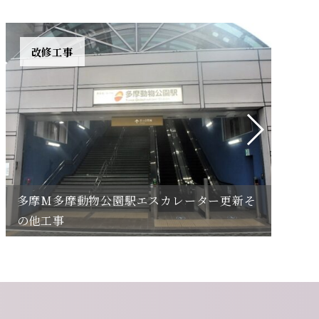
改修工事
多摩M多摩動物公園駅エスカレーター更新そ
の他工事
Ｉ